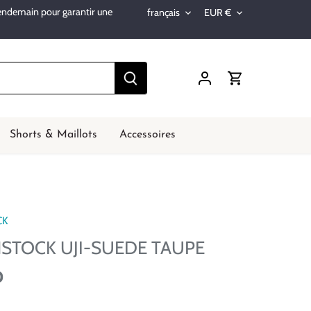
lendemain pour garantir une
français
EUR €
Langue
Devise
Shorts & Maillots
Accessoires
CK
NSTOCK UJI-SUEDE TAUPE
0