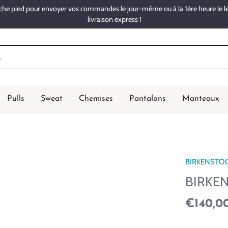
rache pied pour envoyer vos commandes le jour-même ou à la 1ère heure le 
livraison express !
Pulls
Sweat
Chemises
Pantalons
Manteaux
BIRKENSTO
BIRKE
€140,0